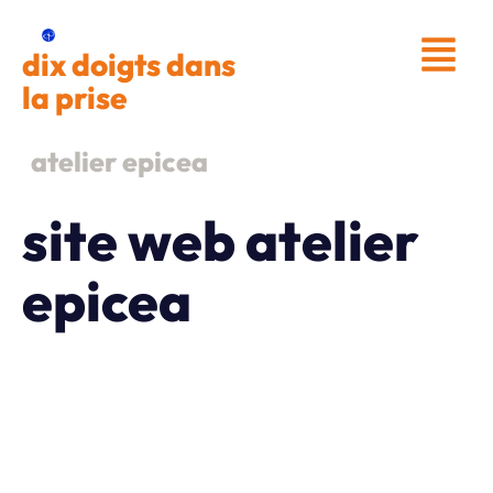
Aller
au
dix doigts dans
contenu
la prise
atelier epicea
site web atelier
epicea